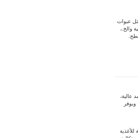
ثل عبوات
ة والخ.،
طح.
يتمتع بقوة شد عالية،
 ويوفر
 للأغذية