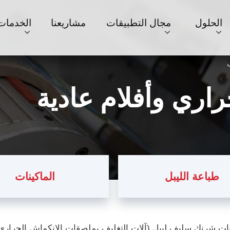
الحلول
مجال التطبيقات
مشاريعنا
الخدمات
راري وأفلام عادية
طباعة الليبل
الماكينات
ات شرنك سليف ليبل (آلات التغليف بملصقات الإنكماش الحراري)