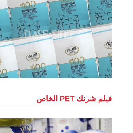
فيلم شرنك PET الخاص