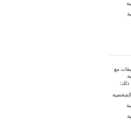
ية
ة
ف التطبيقات مع
ة
ذلك:
 الشخصية
ية
ة