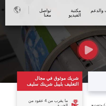

 والدعم
مكتبة
تواصل
الفيديو
معنا
شريك موثوق في مجال
التغليف بليبل شرينك سليف
ما يقرب من 4 عقود من
 وتصنيع
الخبرة