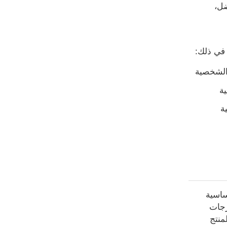
ضل،
 في ذلك:
 الشخصية
ية
ة
 حساسية
رجات
منتج