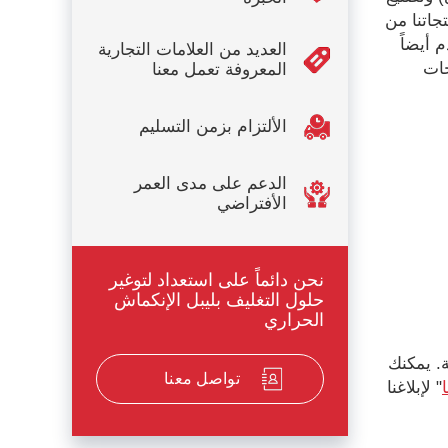
جاتنا من
م شرنك OPS، فيلم شرنك PVC، ونحن نقدم أيضاً
العديد من العلامات التجارية
جات
المعروفة تعمل معنا
الألتزام بزمن التسليم
الدعم على مدى العمر
الأفتراضي
نحن دائماً على استعداد لتوغير
حلول التغليف بليبل الإنكماش
الحراري
. يمكنك
تواصل معنا
" لإبلاغنا