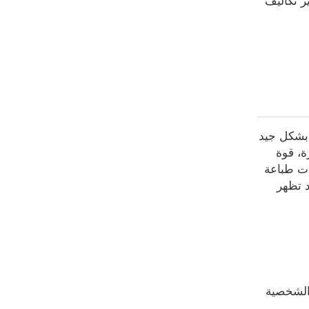
ر تكاليف
اشى بشكل جيد
ة، قوة
ات طباعة
د تظهر
 الشخصية