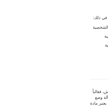
 في ذلك:
 الشخصية
ية
ة
كماش، فغالباً
لة وضع
الليبل لغرض لف العلامات حول الحاويات. فيلم OPP يعتبر مادة