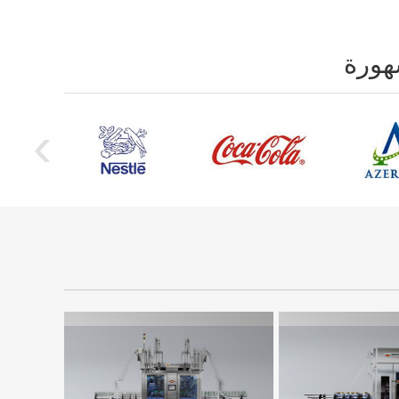
شهورة
‹