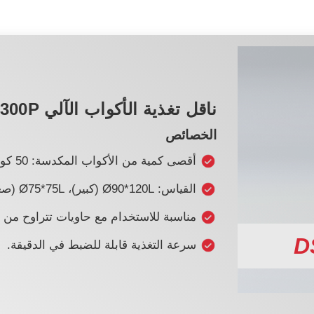
ناقل تغذية الأكواب الآلي DSF-300P
الخصائص
أقصى كمية من الأكواب المكدسة: 50 كوب لكل كومة، 250 كومة تكديس
القياس: Ø90*120L (كبير)، Ø75*75L (صغير).
مناسبة للاستخدام مع حاويات تتراوح من Ø75 إلى 95L
D
سرعة التغذية قابلة للضبط في الدقيقة.