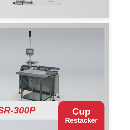
SR-300P
Cup
Restacker