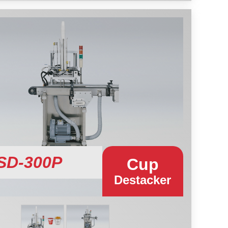
SD-300P
Cup
Destacker