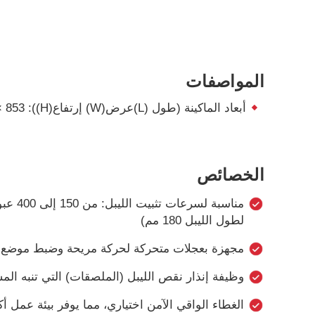
المواصفات
أبعاد الماكينة (طول (L)عرض(W) إرتفاع(H)): 1134×527× 853 مم
الخصائص
لطول الليبل 180 مم)
مجهزة بعجلات متحركة لحركة مريحة وضبط موضع ال
وظيفة إنذار نقص الليبل (الملصقات) التي تنبه المش
الغطاء الواقي الآمن اختياري، مما يوفر بيئة عمل أك