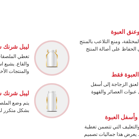
عنق العبوة
ختلفة، ومنع التلاعب بالمنتج
ليبل شرنك س
لي الحفاظ على أصالة المنتج
تغطي الملصقات 
والقاع. يشيع ا
والمنتجات الأخ
لعبوة فقط
 لعنق الزجاجة إلى أسفل
 عبوات العصائر والقهوة
ليبل شرنك س
يتم وضع الملص
بشكل متكرر لمخ
وأسفل العبوة
التغليف التي تتضمن تغطية
ل. يعرض هذا جماليات تصميم