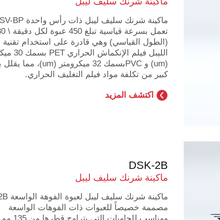
ماكينة شرنك سليف ليبل
ماكينة شرنك سليف ليبل ذات رأس واحد
(الطول القياسي) وهي قادرة على استخدام تقنية 
الليبل فيلم الإنكماش 
(um) و PVCبسمك 32 ميكرومتر (um)،
كبير من تكلفة مواد فيلم التغليف الحراري.
اكتشف المزيد
DSK-2B
ماكينة شرنك سليف ليبل
ماكينة شرنك سل
مصممة خصيصاً للعبوات ذات الفوهات الواسعة
ومناسب للحاويات التي يتر