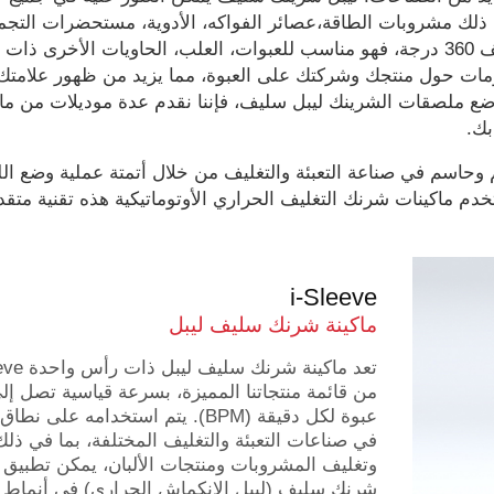
في ذلك مشروبات الطاقة،عصائر الفواكه، الأدوية، مستحضرات التجم
ومنتجات التنظيف. ملصق الانكماش الحراري يوفر تغليف 360 درجة، فهو مناسب للعبوات، العلب، الحاويات الأخر
لومات حول منتجك وشركتك على العبوة، مما يزيد من ظهور علامتك 
لوضع ملصقات الشرينك ليبل سليف، فإننا نقدم عدة موديلات من ماك
بك.
وحاسم في صناعة التعبئة والتغليف من خلال أتمتة عملية وضع الل
دم ماكينات شرنك التغليف الحراري الأوتوماتيكية هذه تقنية متقد
i-Sleeve
ماكينة شرنك سليف ليبل
تعد ماكينة شرنك س
عبوة لكل دقيقة (BPM). يتم استخدامه على ن
في صناعات التعبئة والتغليف المختلفة، بما في ذلك 
وتغليف المشروبات ومنتجات الألبان، يمكن تطبيق م
شرنك سليف (ليبل الانكماش الحراري) في أنماط