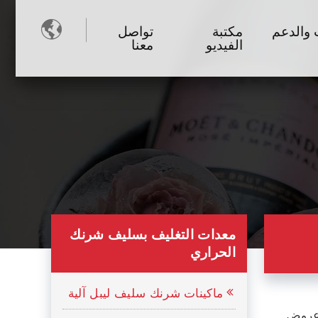

 والدعم
مكتبة
تواصل
الفيديو
معنا
معدات التغليف بسليف شرنك
الحراري
ماكينات شرنك سليف ليبل آلية
 عروض