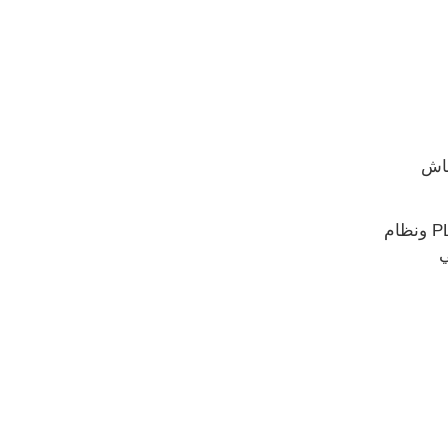
ماش
نظام التحكم PLC ونظام
ي