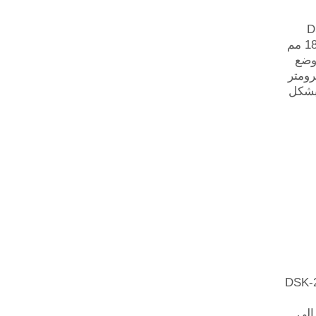
ة DSV-BP
تعمل بسرعة قياسية تبلغ 450 عبوة لكل دقيقة \ 180 مم
وضع
الحراري PET بسمك 30 ميكرومتر
 مما يقلل بشكل
يف ليبل لعبوة الفوهة الواسعة DSK-2B
اوح قطرها من 135 مم إلى