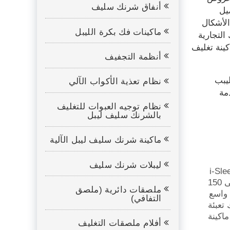
أنفاق شرنك سليف
يل
ى ذات الأشكال
ماكينات فك بكرة الليبل
التجارية
ينة تغليف
أنظمة التجفيف
يبب
نظام تعذية الأكواب الآلي
مة
نظام توجيه العبوات للتغليف
بالشرنك سليف ليبل
ماكينة شرنك سليف ليبل الآلية
ليبلات شرنك سليف
ليف ليبل ذات رأس واحدة i-Sleeve
من قائمة منتجاتنا المميزة، بسرعة قياسية تصل إلى 150
ملصقات دائرية (ملصق
طاق واسع
التفافي)
تعبئة
اكينة
أفلام ملصقات التغليف