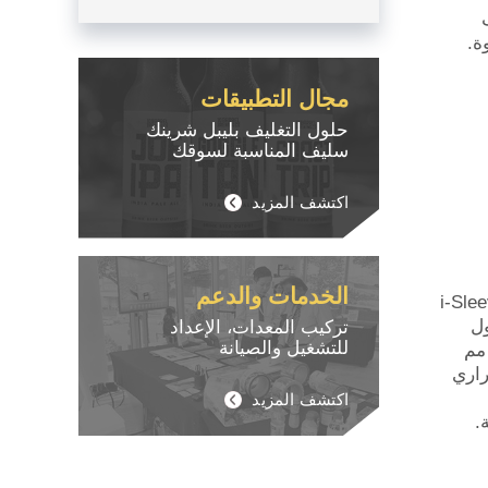
ة.
مجال التطبيقات
حلول التغليف بليبل شرينك
سليف المناسبة لسوقك
اكتشف المزيد
الخدمات والدعم
رأس واحدة i-Sleeve Pro
ول
تركيب المعدات، الإعداد
للتشغيل والصيانة
عة قصوى تبلغ 600 عبوة لكل دقيقة \ 180 مم
راري
اكتشف المزيد
.